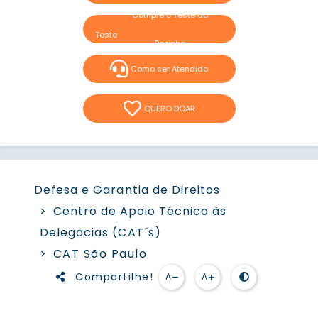
Compre o Teste do
Pezinho
Como ser Atendido
QUERO DOAR
Defesa e Garantia de Direitos​
Centro de Apoio Técnico às
Delegacias (CAT´s)​
CAT São Paulo
Compartilhe!
A
A