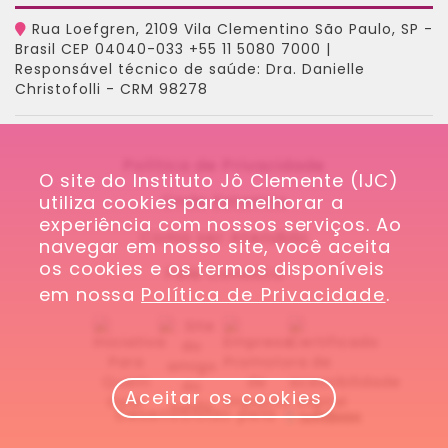
Rua Loefgren, 2109 Vila Clementino São Paulo, SP -
Brasil CEP 04040-033 +55 11 5080 7000 |
Responsável técnico de saúde: Dra. Danielle
Christofolli - CRM 98278
Política de Privacidade
O site do Instituto Jô Clemente (IJC) 
utiliza cookies para melhorar a 
Onde Estamos
experiência com nossos serviços. Ao 
Como ser Atendido
navegar em nosso site, você aceita 
os cookies e os termos disponíveis 
Fale Conosco
em nossa 
Política de Privacidade
.
Aceitar os cookies
Desenvolvido pela