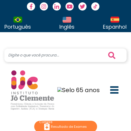
Facebook
Instagram
Linkedin
Youtube
Twitter
TikTok
Português
Inglês
Espanhol
Resultado de Exames