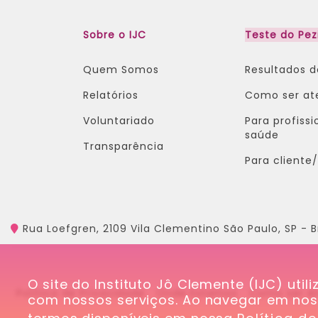
Sobre o IJC
Teste do Pez
Quem Somos
Resultados 
Relatórios
Como ser at
Voluntariado
Para profissi
saúde​
Transparência
Para client
Rua Loefgren, 2109 Vila Clementino São Paulo, SP - B
O site do Instituto Jô Clemente (IJC) util
Política de Privacidade
Onde Estamos
Como ser A
com nossos serviços. Ao navegar em nosso