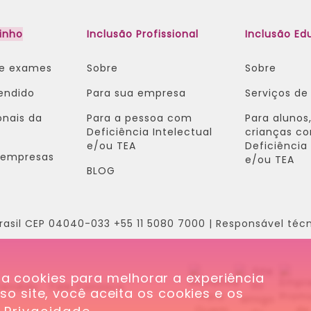
inho
Inclusão Profissional
Inclusão Ed
de exames
Sobre
Sobre
endido
Para sua empresa
Serviços de
onais da
Para a pessoa com
Para alunos,
Deficiência Intelectual
crianças c
e/ou TEA​
Deficiência 
e/empresas
e/ou TEA ​
BLOG
rasil CEP 04040-033 +55 11 5080 7000 | Responsável técn
iza cookies para melhorar a experiência 
tendido
Fale Conosco
 site, você aceita os cookies e os 