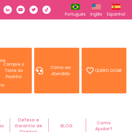
k
stagram
Linkedin
Youtube
Twitter
TikTok
Português
Inglês
Espanhol
Compre o
Como ser
Teste do
QUERO DOAR
Atendido
Pezinho
,
Defesa e
Como
ão
Garantia de
BLOG
Ajudar?ㅤ
Direitos​