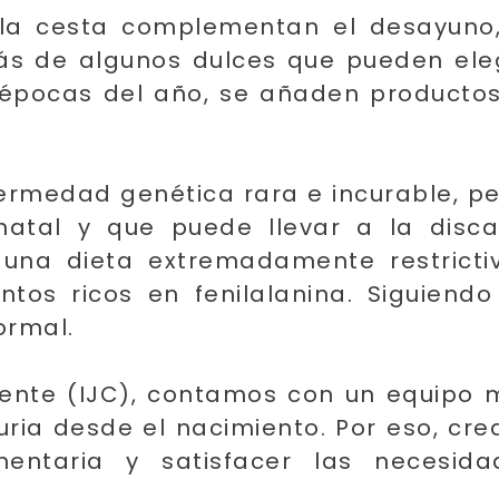
 la cesta complementan el desayuno,
más de algunos dulces que pueden eleg
as épocas del año, se añaden product
fermedad genética rara e incurable, pe
tal y que puede llevar a la discapa
 una dieta extremadamente restrictiv
ntos ricos en fenilalanina. Siguiend
ormal.
mente (IJC), contamos con un equipo mu
uria desde el nacimiento. Por eso, cr
imentaria y satisfacer las necesi