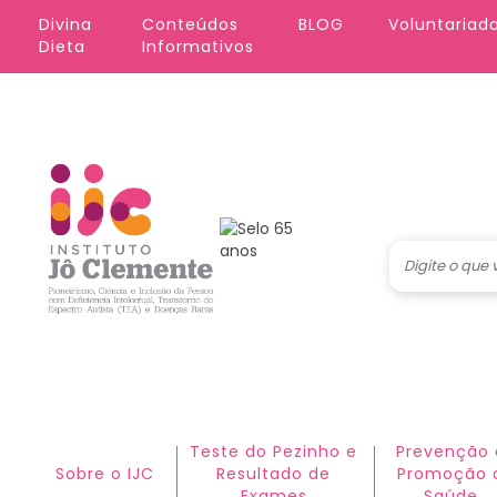
Pular para o conteúdo principal
Divina 
Conteúdos 
BLOG
Voluntariad
Dieta
Informativos
Teste do Pezinho e
Prevenção 
Sobre o IJC
Resultado de
Promoção 
Exames
Saúde​