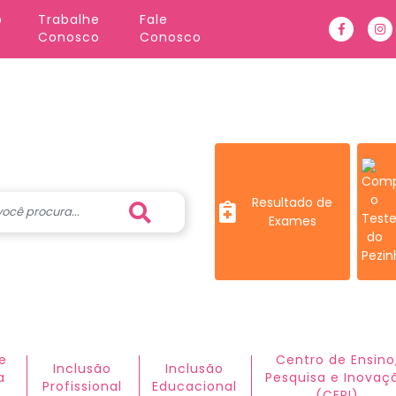
o
Trabalhe 
Fale 
Faceboo
In
Conosco
Conosco
Resultado de
Exames
e
Centro de Ensino
Inclusão
Inclusão
a
Pesquisa e Inovaç
Profissional
Educacional
(CEPI)​