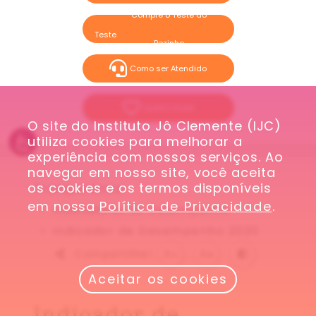
Compre o Teste do
Pezinho
Como ser Atendido
QUERO DOAR
O site do Instituto Jô Clemente (IJC) 
utiliza cookies para melhorar a 
experiência com nossos serviços. Ao 
navegar em nosso site, você aceita 
os cookies e os termos disponíveis 
Transparência
em nossa 
Política de Privacidade
.
Indicadores de Desempenho
Indicador de Desempenho 2020
Compartilhe!
A
A
Aceitar os cookies
Indicador de