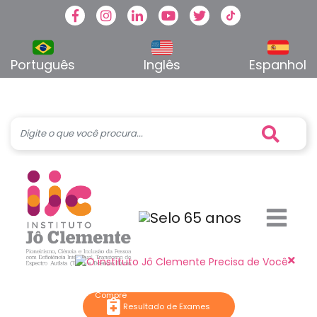
Facebook
Instagram
Linkedin
Youtube
Twitter
TikTok
Português
Inglês
Espanhol
Resultado de Exames