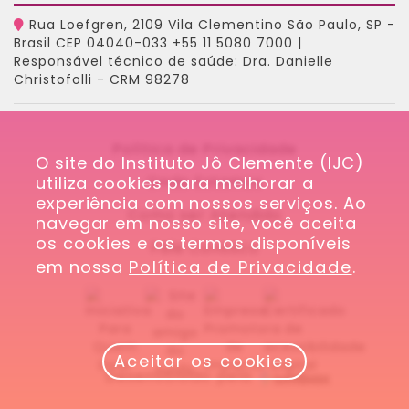
Rua Loefgren, 2109 Vila Clementino São Paulo, SP -
Brasil CEP 04040-033 +55 11 5080 7000 |
Responsável técnico de saúde: Dra. Danielle
Christofolli - CRM 98278
Política de Privacidade
O site do Instituto Jô Clemente (IJC) 
utiliza cookies para melhorar a 
Onde Estamos
experiência com nossos serviços. Ao 
Como ser Atendido
navegar em nosso site, você aceita 
os cookies e os termos disponíveis 
Fale Conosco
em nossa 
Política de Privacidade
.
Aceitar os cookies
Desenvolvido pela