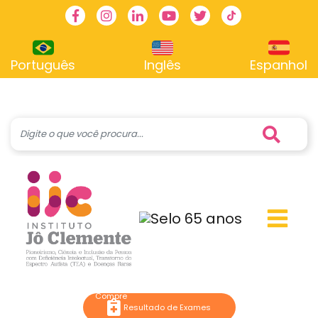
Facebook
Instagram
Linkedin
Youtube
Twitter
TikTok
Português
Inglês
Espanhol
Resultado de Exames