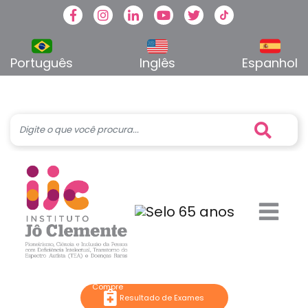
Facebook
Instagram
Linkedin
Youtube
Twitter
TikTok
Português
Inglês
Espanhol
Resultado de Exames