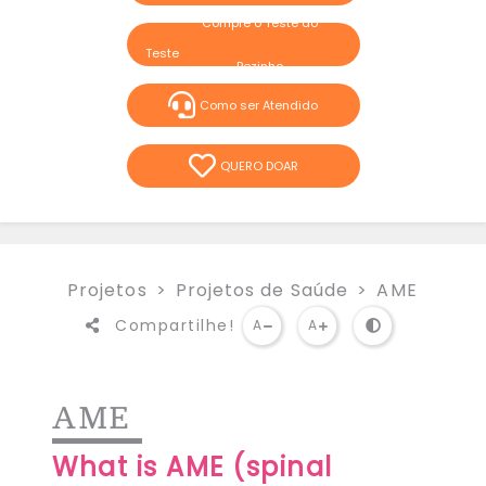
Compre o Teste do
Pezinho
Como ser Atendido
QUERO DOAR
Projetos
Projetos de Saúde
AME
Compartilhe!
A
A
AME
What is AME (spinal