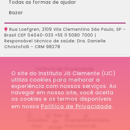
Todas as formas de ajudar
Bazar
Rua Loefgren, 2109 Vila Clementino São Paulo, SP -
Brasil CEP 04040-033 +55 11 5080 7000 |
Responsável técnico de saúde: Dra. Danielle
Christofolli - CRM 98278
Política de Privacidade
O site do Instituto Jô Clemente (IJC) 
utiliza cookies para melhorar a 
Onde Estamos
experiência com nossos serviços. Ao 
Como ser Atendido
navegar em nosso site, você aceita 
os cookies e os termos disponíveis 
Fale Conosco
em nossa 
Política de Privacidade
.