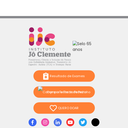
Resultado de Exames
Compre o Teste do Pezinho
QUERO DOAR
Facebook
Instagram
Linkedin
Youtube
Twitter
TikTok