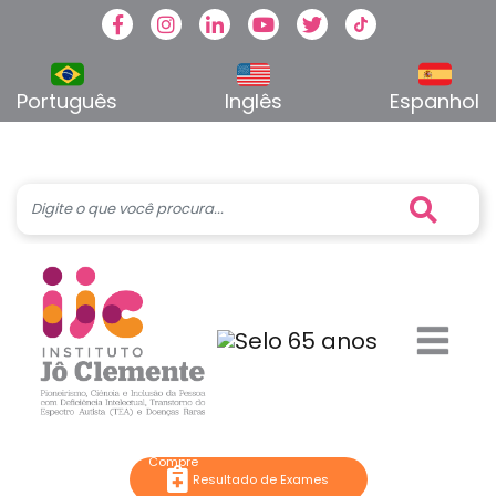
Facebook
Instagram
Linkedin
Youtube
Twitter
TikTok
Português
Inglês
Espanhol
Resultado de Exames