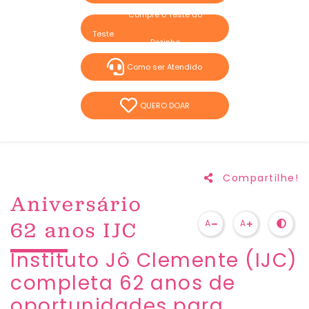
Compre o Teste do
Pezinho
Como ser Atendido
QUERO DOAR
Compartilhe!
Aniversário
62 anos IJC
A
A
​Instituto Jô Clemente (IJC)
completa 62 anos de
oportunidades para