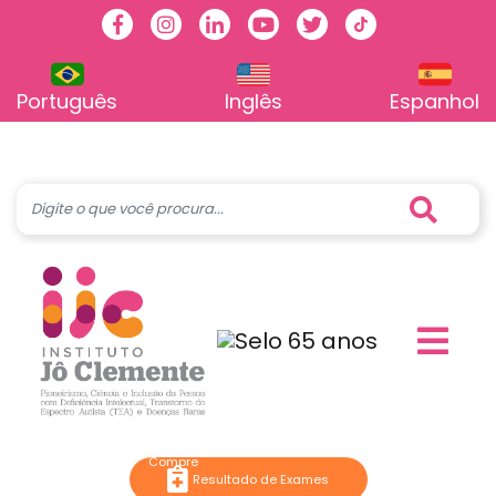
Facebook
Instagram
Linkedin
Youtube
Twitter
TikTok
Português
Inglês
Espanhol
Resultado de Exames