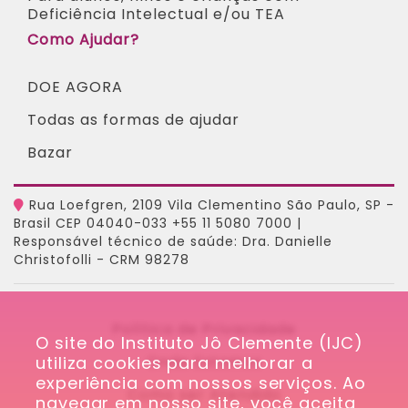
Deficiência Intelectual e/ou TEA ​
Como Ajudar?
DOE AGORA
Todas as formas de ajudar
Bazar
Rua Loefgren, 2109 Vila Clementino São Paulo, SP -
Brasil CEP 04040-033 +55 11 5080 7000 |
Responsável técnico de saúde: Dra. Danielle
Christofolli - CRM 98278
Política de Privacidade
O site do Instituto Jô Clemente (IJC) 
utiliza cookies para melhorar a 
Onde Estamos
experiência com nossos serviços. Ao 
Como ser Atendido
navegar em nosso site, você aceita 