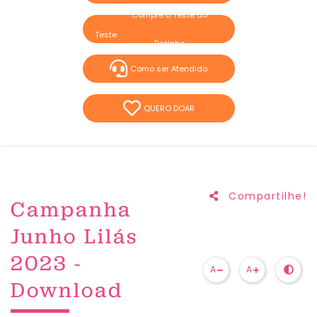
Compre o Teste do
Pezinho
Como ser Atendido
QUERO DOAR
Compartilhe!
Campanha
Junho Lilás
2023 -
A
A
Download