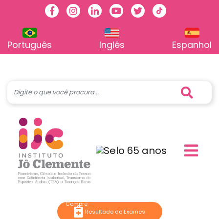
Facebook
Instagram
Linkedin
Youtube
Twitter
TikTok
Português
Inglês
Espanhol
Resultado de Exames