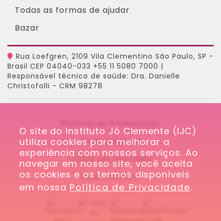
Todas as formas de ajudar
Bazar
Rua Loefgren, 2109 Vila Clementino São Paulo, SP -
Brasil CEP 04040-033 +55 11 5080 7000 |
Responsável técnico de saúde: Dra. Danielle
Christofolli - CRM 98278
Política de Privacidade
O site do Instituto Jô Clemente (IJC) 
utiliza cookies para melhorar a 
Onde Estamos
experiência com nossos serviços. Ao 
Como ser Atendido
navegar em nosso site, você aceita 
os cookies e os termos disponíveis 
Fale Conosco
em nossa 
Política de Privacidade
.