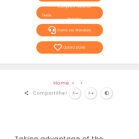
Compre o Teste do
Pezinho
Como ser Atendido
QUERO DOAR
Home
Compartilhe!
A
A
Taking advantage of the