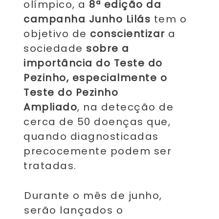
olímpico, a
8ª edição da
campanha Junho Lilás
tem o
objetivo de
c
onscientizar
a
sociedade
sobre a
importância do Teste do
Pezinho, especialmente o
Teste do Pezinho
Ampliado
,
na detecção de
cerca de 50 doenças que,
quando diagnosticadas
precocemente podem ser
tratadas.
Durante ​o mês de junho,
serão lançados o