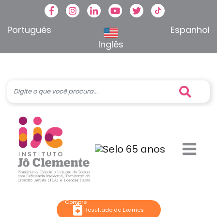
Facebook
Instagram
Linkedin
Youtube
Twitter
TikTok
Português
Espanhol
Inglês
Resultado de Exames