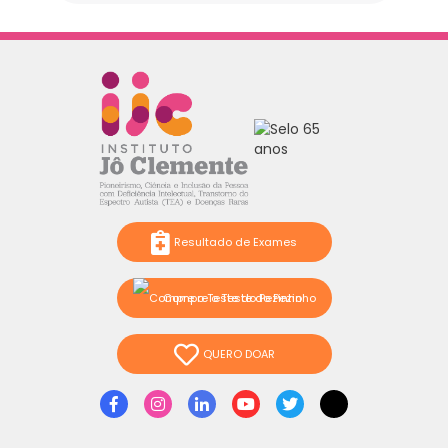
Resultado de Exames
Compre o Teste do Pezinho
QUERO DOAR
Facebook
Instagram
Linkedin
Youtube
Twitter
TikTok