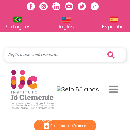
Facebook
Instagram
Linkedin
Youtube
Twitter
TikTok
Português
Inglês
Espanhol
Resultado de Exames