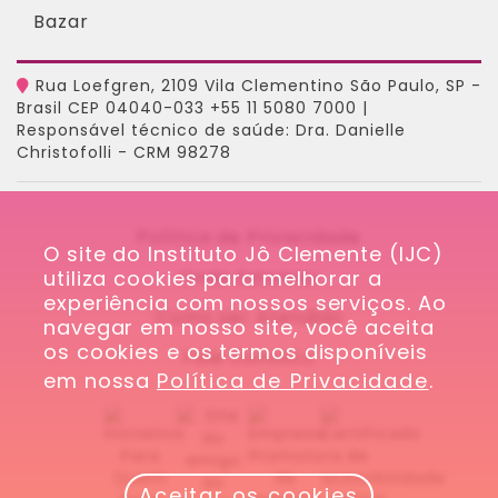
Bazar
Rua Loefgren, 2109 Vila Clementino São Paulo, SP -
Brasil CEP 04040-033 +55 11 5080 7000 |
Responsável técnico de saúde: Dra. Danielle
Christofolli - CRM 98278
Política de Privacidade
O site do Instituto Jô Clemente (IJC) 
utiliza cookies para melhorar a 
Onde Estamos
experiência com nossos serviços. Ao 
Como ser Atendido
navegar em nosso site, você aceita 
os cookies e os termos disponíveis 
Fale Conosco
em nossa 
Política de Privacidade
.
Aceitar os cookies