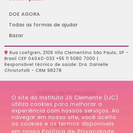
DOE AGORA
Todas as formas de ajudar
Bazar
Rua Loefgren, 2109 Vila Clementino São Paulo, SP -
Brasil CEP 04040-033 +55 11 5080 7000 |
Responsável técnico de saúde: Dra. Danielle
Christofolli - CRM 98278
Política de Privacidade
O site do Instituto Jô Clemente (IJC) 
utiliza cookies para melhorar a 
Onde Estamos
experiência com nossos serviços. Ao 
Como ser Atendido
navegar em nosso site, você aceita 
os cookies e os termos disponíveis 
Fale Conosco
em nossa 
Política de Privacidade
.