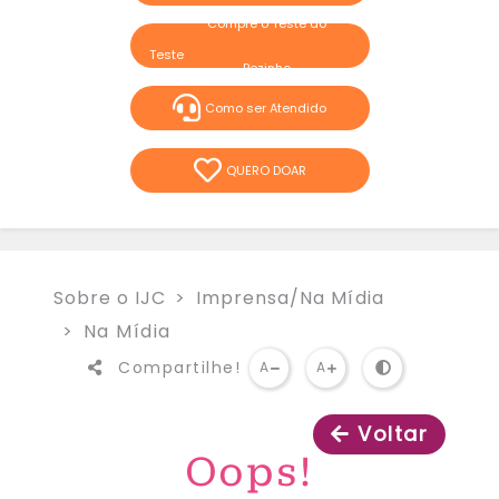
Compre o Teste do
Pezinho
Como ser Atendido
QUERO DOAR
Sobre o IJC
Imprensa/Na Mídia
Na Mídia
Compartilhe!
A
A
Voltar
Oops!