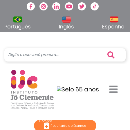
Facebook
Instagram
Linkedin
Youtube
Twitter
TikTok
Português
Inglês
Espanhol
Resultado de Exames