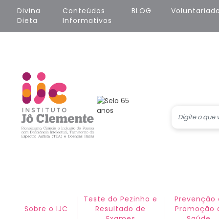
Pular para o conteúdo principal
Divina 
Conteúdos 
BLOG
Voluntariad
Dieta
Informativos
Teste do Pezinho e
Prevenção 
Sobre o IJC
Resultado de
Promoção 
Exames
Saúde​