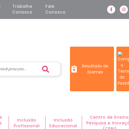
o
Trabalhe 
Fale 
Faceboo
In
Conosco
Conosco
Resultado de
Exames
e
Centro de Ensino
Inclusão
Inclusão
a
Pesquisa e Inovaç
Profissional
Educacional
(CEPI)​