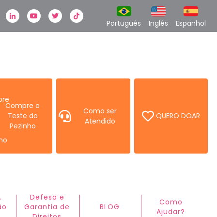
k
stagram
Linkedin
Youtube
Twitter
TikTok
Português
Inglês
Espanhol
Compre o
Como ser
Teste do
QUERO DOAR
Atendido
Pezinho
,
Defesa e
Como
ão
Garantia de
BLOG
Ajudar?ㅤ
Direitos​