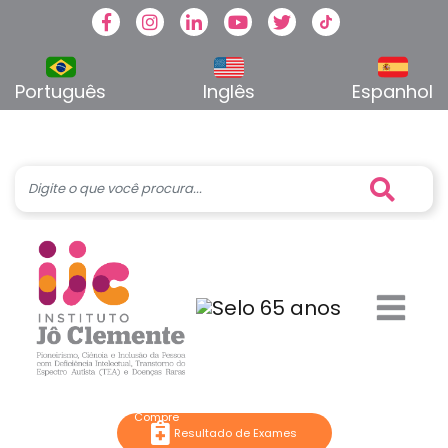
Facebook
Instagram
Linkedin
Youtube
Twitter
TikTok
Português
Inglês
Espanhol
Resultado de Exames