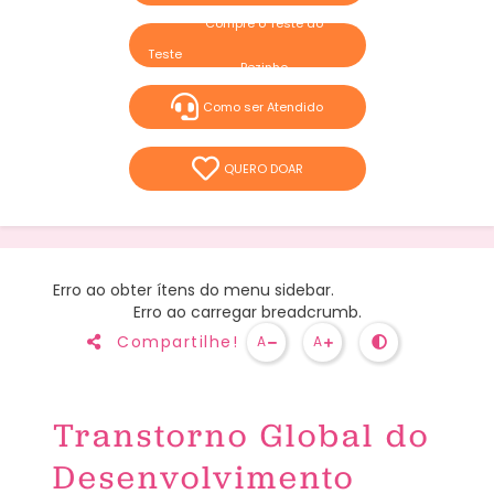
Compre o Teste do
Pezinho
Como ser Atendido
QUERO DOAR
Erro ao obter ítens do menu sidebar.
Erro ao carregar breadcrumb.
Compartilhe!
A
A
Transtorno Global do
Desenvolvimento