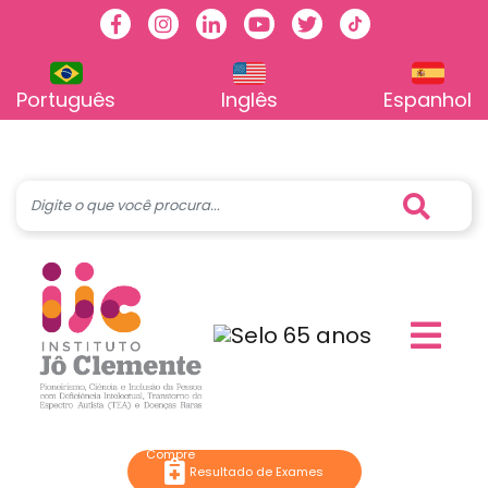
Facebook
Instagram
Linkedin
Youtube
Twitter
TikTok
Português
Inglês
Espanhol
Resultado de Exames