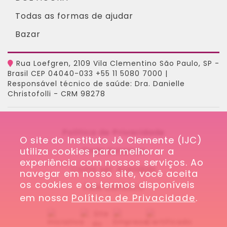
Todas as formas de ajudar
Bazar
Rua Loefgren, 2109 Vila Clementino São Paulo, SP -
Brasil CEP 04040-033 +55 11 5080 7000 |
Responsável técnico de saúde: Dra. Danielle
Christofolli - CRM 98278
Política de Privacidade
O site do Instituto Jô Clemente (IJC) 
utiliza cookies para melhorar a 
Onde Estamos
experiência com nossos serviços. Ao 
Como ser Atendido
navegar em nosso site, você aceita 
os cookies e os termos disponíveis 
Fale Conosco
em nossa 
Política de Privacidade
.