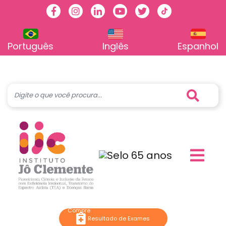
Facebook
Instagram
Linkedin
Youtube
Twitter
TikTok
Português
Inglês
Espanhol
Resultado de Exames